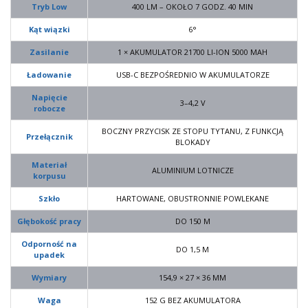
Tryb Low
400 LM – OKOŁO 7 GODZ. 40 MIN
Kąt wiązki
6°
Zasilanie
1 × AKUMULATOR 21700 LI-ION 5000 MAH
Ładowanie
USB-C BEZPOŚREDNIO W AKUMULATORZE
Napięcie
3–4,2 V
robocze
BOCZNY PRZYCISK ZE STOPU TYTANU, Z FUNKCJĄ
Przełącznik
BLOKADY
Materiał
ALUMINIUM LOTNICZE
korpusu
Szkło
HARTOWANE, OBUSTRONNIE POWLEKANE
Głębokość pracy
DO 150 M
Odporność na
DO 1,5 M
upadek
Wymiary
154,9 × 27 × 36 MM
Waga
152 G BEZ AKUMULATORA