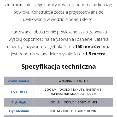
aluminium lotniczego i pokryty twardą, odporną na korozję
powłoką. Konstrukcja została przystosowana do
użytkowania w wodzie słodkiej i słonej.
Hartowane, obustronnie powlekane szkło zapewnia
wysoką odporność na zarysowania i ciśnienie. Latarka
może być używana na głębokości do
150 metrów
oraz
jest odporna na upadek z wysokości do
1,5 metra
.
Specyfikacja techniczna
Źródło światła
WYDAJNA DIODA LED
3000 LM – OKOŁO 1 MINUTY, NASTĘPNIE
Tryb Turbo
ZMNIEJSZENIE MOCY DO 1700 LM
Tryb High
1700 LM – OKOŁO 1 GODZ. 40 MIN
Tryb Medium
800 LM – OKOŁO 3 GODZ. 40 MIN