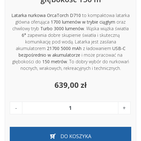
Latarka nurkowa OrcaTorch D710
to kompaktowa latarka
główna oferująca
1700 lumenów w trybie ciągłym
oraz
chwilowy tryb
Turbo 3000 lumenów
. Wąska wiązka światła
6°
zapewnia dobre skupienie światła i skuteczną
komunikację pod wodą. Latarka jest zasilana
akumulatorem
21700 5000 mAh
z ładowaniem
USB-C
bezpośrednio w akumulatorze
i może pracować na
głębokości do
150 metrów
. To dobry wybór do nurkowań
nocnych, wrakowych, rekreacyjnych i technicznych.
639,00 zł
-
+
DO KOSZYKA