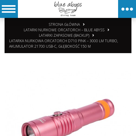
STRONA GŁÓWNA
LATARKI NURKOWE ORCATORCH – BLUE ABYSS
LATARKI ZAPASOWE (BACKUP)
LATARKA NURKOWA ORCATORCH D710 PINK – 3000 LM TURBO,
AKUMULATOR 21700 USB-C, GŁĘBOKOŚĆ 150 M