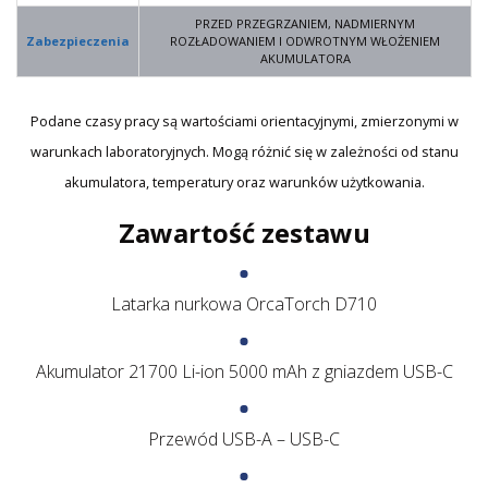
PRZED PRZEGRZANIEM, NADMIERNYM
Zabezpieczenia
ROZŁADOWANIEM I ODWROTNYM WŁOŻENIEM
AKUMULATORA
Podane czasy pracy są wartościami orientacyjnymi, zmierzonymi w
warunkach laboratoryjnych. Mogą różnić się w zależności od stanu
akumulatora, temperatury oraz warunków użytkowania.
Zawartość zestawu
Latarka nurkowa OrcaTorch D710
Akumulator 21700 Li-ion 5000 mAh z gniazdem USB-C
Przewód USB-A – USB-C