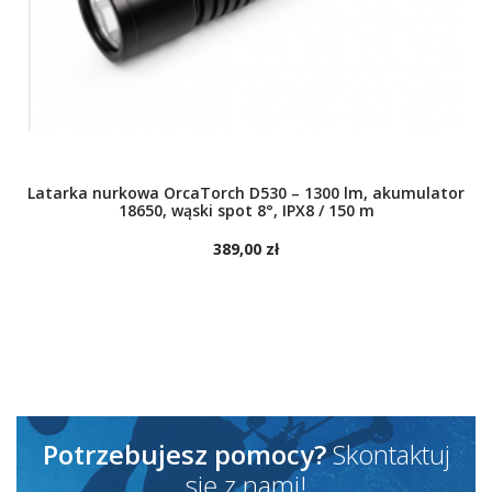
Latarka nurkowa OrcaTorch D530 – 1300 lm, akumulator
18650, wąski spot 8°, IPX8 / 150 m
389,00 zł
DO KOSZYKA
Potrzebujesz pomocy?
Skontaktuj
się z nami!