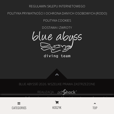
REGULAMIN SKLEPU INTERNETOWEGO
POLITYKA PRYWATNOŚCI I OCHRONA DANYCH OSOBOWYCH (RODO)
POLITYKA COOKIES
DOSTAWA I ZWROTY
BLUE ABYSS
© 2026. WSZELKIE PRAWA ZASTRZEŻONE
REALIZACJA
Informujemy, iż nasz sklep internetowy wykorzystuje
technologię plików cookies a jednocześnie nie zbiera w
zamknij
sposób automatyczny żadnych informacji, z wyjątkiem
KOSZYK
CATEGORIES
TOP
informacji zawartych w tych plikach (tzw. „ciasteczkach”).