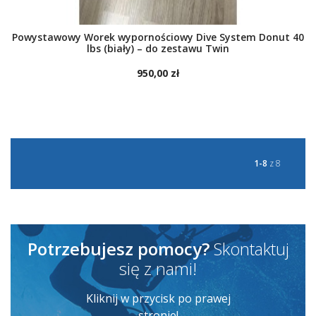
Powystawowy Worek wypornościowy Dive System Donut 40
lbs (biały) – do zestawu Twin
950,00 zł
ZOBACZ WIĘCEJ
1-8
z 8
Potrzebujesz pomocy?
Skontaktuj
się z nami!
Kliknij w przycisk po prawej
stronie!