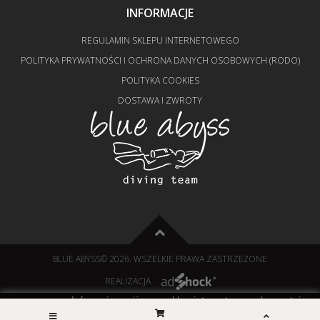
INFORMACJE
REGULAMIN SKLEPU INTERNETOWEGO
POLITYKA PRYWATNOŚCI I OCHRONA DANYCH OSOBOWYCH (RODO)
POLITYKA COOKIES
DOSTAWA I ZWROTY
BLUE ABYSS
© 2026. WSZELKIE PRAWA ZASTRZEŻONE
REALIZACJA
Informujemy, iż nasz sklep internetowy wykorzystuje
technologię plików cookies a jednocześnie nie zbiera w
zamknij