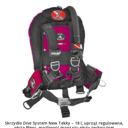
DO KOSZYKA
Skrzydło Dive System New Tekky – 18 l, uprząż regulowana,
płyta Plexy, możliwość montażu płyty technicznej