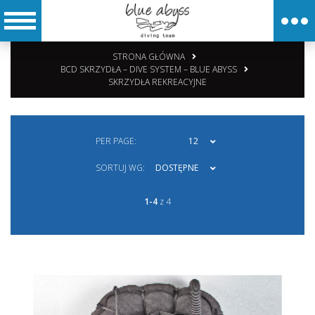
STRONA GŁÓWNA
BCD SKRZYDŁA – DIVE SYSTEM – BLUE ABYSS
SKRZYDŁA REKREACYJNE
PER PAGE:
12
SORTUJ WG:
DOSTĘPNE
1-4
z 4