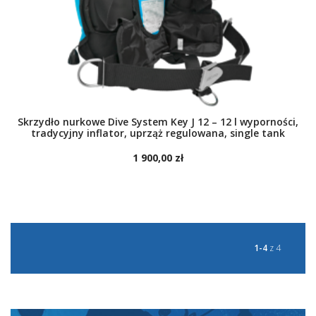
Skrzydło nurkowe Dive System Key J 12 – 12 l wyporności,
tradycyjny inflator, uprząż regulowana, single tank
1 900,00 zł
DO KOSZYKA
1-4
z 4