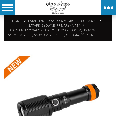
HOME
LATARKI NURKOWE ORCATORCH – BLUE ABYSS
LATARKI GŁÓWNE (PRIMARY / MAIN)
LATARKA NURKOWA ORCATORCH D720 – 2000 LM, USB-C W
AKUMULATORZE, AKUMULATOR 21700, GŁĘBOKOŚĆ 150 M.