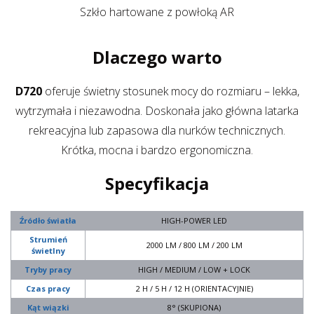
Szkło hartowane z powłoką AR
Dlaczego warto
D720
oferuje świetny stosunek mocy do rozmiaru – lekka,
wytrzymała i niezawodna. Doskonała jako główna latarka
rekreacyjna lub zapasowa dla nurków technicznych.
Krótka, mocna i bardzo ergonomiczna.
Specyfikacja
Źródło światła
HIGH-POWER LED
Strumień
2000 LM / 800 LM / 200 LM
świetlny
Tryby pracy
HIGH / MEDIUM / LOW + LOCK
Czas pracy
2 H / 5 H / 12 H (ORIENTACYJNIE)
Kąt wiązki
8° (SKUPIONA)