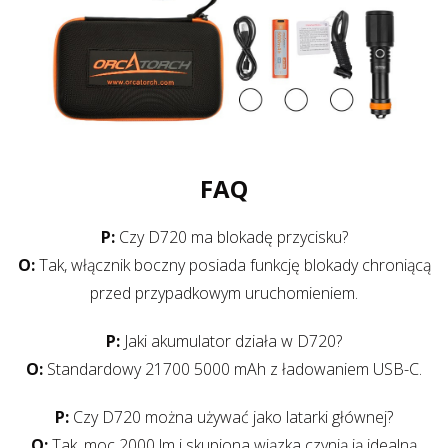
FAQ
P:
Czy D720 ma blokadę przycisku?
O:
Tak, włącznik boczny posiada funkcję blokady chroniącą
przed przypadkowym uruchomieniem.
P:
Jaki akumulator działa w D720?
O:
Standardowy 21700 5000 mAh z ładowaniem USB-C.
P:
Czy D720 można używać jako latarki głównej?
O:
Tak, moc 2000 lm i skupiona wiązka czynią ją idealną