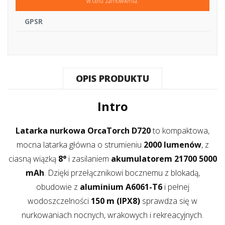
w celu zamówienia.
GPSR
OPIS PRODUKTU
Intro
Latarka nurkowa OrcaTorch D720
to kompaktowa,
mocna latarka główna o strumieniu
2000 lumenów
, z
ciasną wiązką
8°
i zasilaniem
akumulatorem 21700 5000
mAh
. Dzięki przełącznikowi bocznemu z blokadą,
obudowie z
aluminium A6061-T6
i pełnej
wodoszczelności
150 m (IPX8)
sprawdza się w
nurkowaniach nocnych, wrakowych i rekreacyjnych.