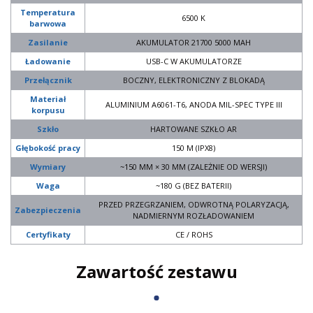
Temperatura
6500 K
barwowa
Zasilanie
AKUMULATOR 21700 5000 MAH
Ładowanie
USB-C W AKUMULATORZE
Przełącznik
BOCZNY, ELEKTRONICZNY Z BLOKADĄ
Materiał
ALUMINIUM A6061-T6, ANODA MIL-SPEC TYPE III
korpusu
Szkło
HARTOWANE SZKŁO AR
Głębokość pracy
150 M (IPX8)
Wymiary
~150 MM × 30 MM (ZALEŻNIE OD WERSJI)
Waga
~180 G (BEZ BATERII)
PRZED PRZEGRZANIEM, ODWROTNĄ POLARYZACJĄ,
Zabezpieczenia
NADMIERNYM ROZŁADOWANIEM
Certyfikaty
CE / ROHS
Zawartość zestawu