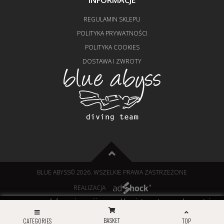
REGULAMIN SKLEPU
POLITYKA PRYWATNOŚCI
POLITYKA COOKIES
DOSTAWA I ZWROTY
BLUE ABYSS
© 2026. WSZELKIE PRAWA ZASTRZEŻONE
REALIZACJA
Informujemy, iż nasz sklep internetowy wykorzystuje
technologię plików cookies a jednocześnie nie zbiera w
close
sposób automatyczny żadnych informacji, z wyjątkiem
BASKET
CATEGORIES
TOP