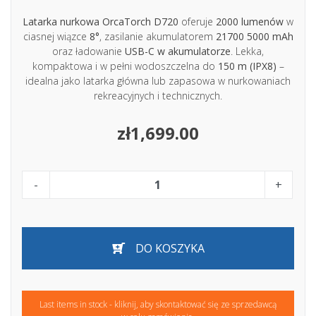
Latarka nurkowa OrcaTorch D720
oferuje
2000 lumenów
w
ciasnej wiązce
8°
, zasilanie akumulatorem
21700 5000 mAh
oraz ładowanie
USB-C w akumulatorze
. Lekka,
kompaktowa i w pełni wodoszczelna do
150 m (IPX8)
–
idealna jako latarka główna lub zapasowa w nurkowaniach
rekreacyjnych i technicznych.
zł1,699.00
-
+
DO KOSZYKA
Last items in stock - kliknij, aby skontaktować się ze sprzedawcą